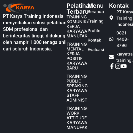
Pelatihan
Menu
Kontak
Terbaru
Beranda
PT Kary
PT Karya Training Indonesia
TRAINING
Training
Training
KOMUNIKASI
menyediakan solusi pelatihan
Indones
KERJA
SDM profesional dan
Profile
KARYAWAN
0821-
berintegritas tinggi, didukung
MANUFAKTUR
4408-
Kontak
oleh hampir 1.000 tenaga ahli
TRAINING
8796
dari seluruh Indonesia.
MENTAL
Evaluasi
KERJA
karyatr
POSITIF
training
KARYAWAN
BARU
TRAINING
PUBLIC
SPEAKING
KARYAWAN
STAFF
ADMINISTRASI
TRAINING
WORK
ATTITUDE
KARYAWAN
MANUFAKTUR