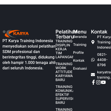
Pelatihan
Menu
Kontak
Terbaru
Beranda
PT Kary
PT Karya Training Indonesia
TRAINING
Training
Training
DISIPLIN
menyediakan solusi pelatihan
Indones
KERJA
SDM profesional dan
Profile
TIM
0821-
berintegritas tinggi, didukung
LAPANGAN
4408-
Kontak
oleh hampir 1.000 tenaga ahli
TRAINING
8796
dari seluruh Indonesia.
WORK
Evaluasi
ATTITUDE
karyatr
KARYAWAN
training
BARU
TRAINING
KOMUNIKASI
EFEKTIF
SUPERVISOR
BARU
TRAINING