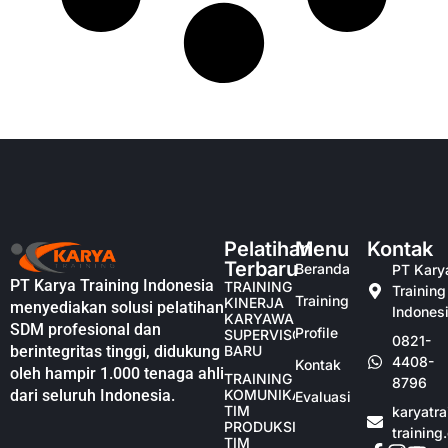
Pelatihan
Menu
Kontak
Terbaru
Beranda
PT Kary
PT Karya Training Indonesia
TRAINING
Training
Training
KINERJA
menyediakan solusi pelatihan
Indones
KARYAWAN
SDM profesional dan
Profile
SUPERVISOR
0821-
berintegritas tinggi, didukung
BARU
4408-
Kontak
oleh hampir 1.000 tenaga ahli
TRAINING
8796
dari seluruh Indonesia.
KOMUNIKASI
Evaluasi
TIM
karyatr
PRODUKSI
training
TIM