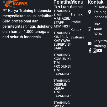
Pelatihan
Menu
Kontak
Terbaru
Beranda
PT Kary
PT Karya Training Indonesia
TRAINING
Training
Training
TIME
menyediakan solusi pelatihan
Indones
MANAGEMENT
SDM profesional dan
Profile
STAFF
0821-
berintegritas tinggi, didukung
ADMINISTRASI
4408-
Kontak
oleh hampir 1.000 tenaga ahli
TRAINING
8796
dari seluruh Indonesia.
KINERJA
Evaluasi
KARYAWAN
karyatr
SUPERVISOR
training
BARU
TRAINING
KOMUNIKASI
TIM
PRODUKSI
TIM
LAPANGAN
TRAINING
DISIPLIN
KERJA
TIM
LAPANGAN
TRAINING
WORK