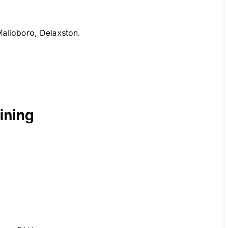
Malioboro, Delaxston.
ining