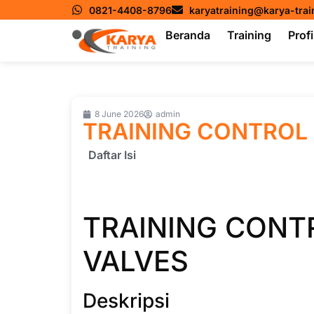
0821-4408-8796
karyatraining@karya-tra
Beranda
Training
Profi
8 June 2026
admin
TRAINING CONTROL
Daftar Isi
TRAINING CONT
VALVES
Deskripsi