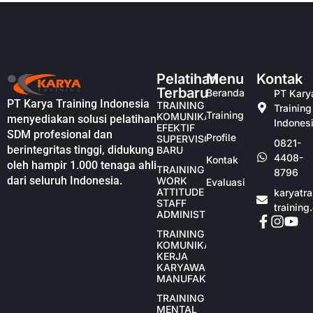
Pelatihan
Menu
Kontak
Terbaru
Beranda
PT Kary
PT Karya Training Indonesia
TRAINING
Training
Training
KOMUNIKASI
menyediakan solusi pelatihan
Indones
EFEKTIF
SDM profesional dan
Profile
SUPERVISOR
0821-
berintegritas tinggi, didukung
BARU
4408-
Kontak
oleh hampir 1.000 tenaga ahli
TRAINING
8796
dari seluruh Indonesia.
WORK
Evaluasi
ATTITUDE
karyatr
STAFF
training
ADMINISTRASI
TRAINING
KOMUNIKASI
KERJA
KARYAWAN
MANUFAKTUR
TRAINING
MENTAL