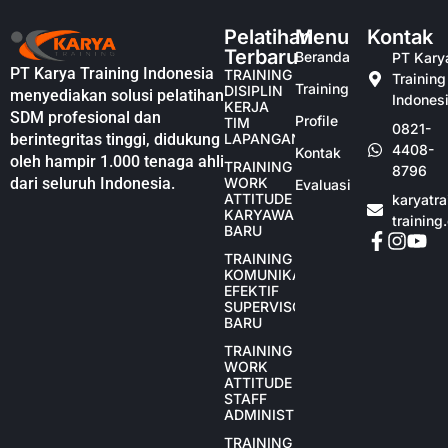
Pelatihan
Menu
Kontak
Terbaru
Beranda
PT Kary
PT Karya Training Indonesia
TRAINING
Training
Training
DISIPLIN
menyediakan solusi pelatihan
Indones
KERJA
SDM profesional dan
Profile
TIM
0821-
berintegritas tinggi, didukung
LAPANGAN
4408-
Kontak
oleh hampir 1.000 tenaga ahli
TRAINING
8796
dari seluruh Indonesia.
WORK
Evaluasi
ATTITUDE
karyatr
KARYAWAN
training
BARU
TRAINING
KOMUNIKASI
EFEKTIF
SUPERVISOR
BARU
TRAINING
WORK
ATTITUDE
STAFF
ADMINISTRASI
TRAINING