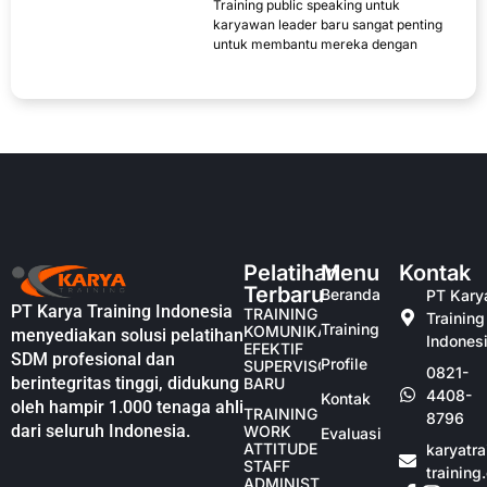
Training public speaking untuk
karyawan leader baru sangat penting
untuk membantu mereka dengan
Pelatihan
Menu
Kontak
Terbaru
Beranda
PT Kary
PT Karya Training Indonesia
TRAINING
Training
Training
KOMUNIKASI
menyediakan solusi pelatihan
Indones
EFEKTIF
SDM profesional dan
Profile
SUPERVISOR
0821-
berintegritas tinggi, didukung
BARU
4408-
Kontak
oleh hampir 1.000 tenaga ahli
TRAINING
8796
dari seluruh Indonesia.
WORK
Evaluasi
ATTITUDE
karyatr
STAFF
training
ADMINISTRASI