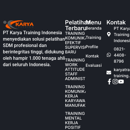
Pelatihan
Menu
Kontak
Terbaru
Beranda
PT Kary
PT Karya Training Indonesia
TRAINING
Training
Training
KOMUNIKASI
menyediakan solusi pelatihan
Indones
EFEKTIF
SDM profesional dan
Profile
SUPERVISOR
0821-
berintegritas tinggi, didukung
BARU
4408-
Kontak
oleh hampir 1.000 tenaga ahli
TRAINING
8796
dari seluruh Indonesia.
WORK
Evaluasi
ATTITUDE
karyatr
STAFF
training
ADMINISTRASI
TRAINING
KOMUNIKASI
KERJA
KARYAWAN
MANUFAKTUR
TRAINING
MENTAL
KERJA
POSITIF