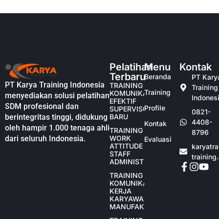
Pelatihan
Menu
Kontak
Terbaru
Beranda
PT Kary
PT Karya Training Indonesia
TRAINING
Training
Training
KOMUNIKASI
menyediakan solusi pelatihan
Indones
EFEKTIF
SDM profesional dan
Profile
SUPERVISOR
0821-
berintegritas tinggi, didukung
BARU
4408-
Kontak
oleh hampir 1.000 tenaga ahli
TRAINING
8796
dari seluruh Indonesia.
WORK
Evaluasi
ATTITUDE
karyatr
STAFF
training
ADMINISTRASI
TRAINING
KOMUNIKASI
KERJA
KARYAWAN
MANUFAKTUR