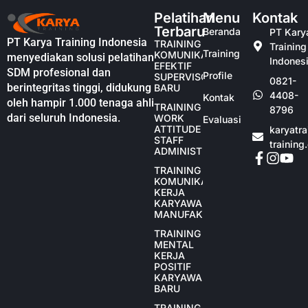
Pelatihan
Menu
Kontak
Terbaru
Beranda
PT Kary
PT Karya Training Indonesia
TRAINING
Training
Training
KOMUNIKASI
menyediakan solusi pelatihan
Indones
EFEKTIF
SDM profesional dan
Profile
SUPERVISOR
0821-
berintegritas tinggi, didukung
BARU
4408-
Kontak
oleh hampir 1.000 tenaga ahli
TRAINING
8796
dari seluruh Indonesia.
WORK
Evaluasi
ATTITUDE
karyatr
STAFF
training
ADMINISTRASI
TRAINING
KOMUNIKASI
KERJA
KARYAWAN
MANUFAKTUR
TRAINING
MENTAL
KERJA
POSITIF
KARYAWAN
BARU
TRAINING