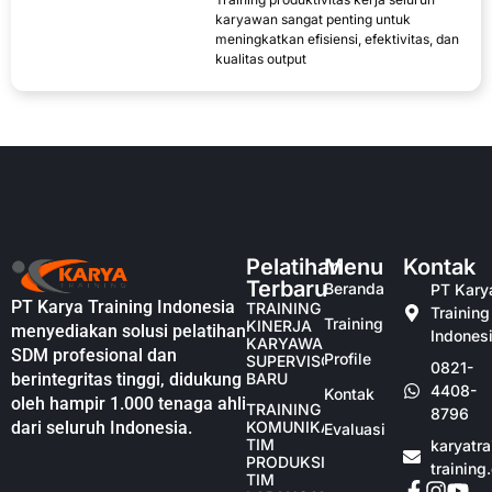
karyawan sangat penting untuk
meningkatkan efisiensi, efektivitas, dan
kualitas output
Pelatihan
Menu
Kontak
Terbaru
Beranda
PT Kary
PT Karya Training Indonesia
TRAINING
Training
Training
KINERJA
menyediakan solusi pelatihan
Indones
KARYAWAN
SDM profesional dan
Profile
SUPERVISOR
0821-
berintegritas tinggi, didukung
BARU
4408-
Kontak
oleh hampir 1.000 tenaga ahli
TRAINING
8796
dari seluruh Indonesia.
KOMUNIKASI
Evaluasi
TIM
karyatr
PRODUKSI
training
TIM