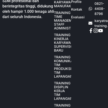
SDM profesional dan
Profile
KARYAWAN
0821-
berintegritas tinggi, didukung
MANUFAKTUR
4408-
Kontak
oleh hampir 1.000 tenaga ahli
TRAINING
8796
dari seluruh Indonesia.
TIME
Evaluasi
MANAGEMENT
karyatr
STAFF
training
ADMINISTRASI
TRAINING
KINERJA
KARYAWAN
SUPERVISOR
BARU
TRAINING
KOMUNIKASI
TIM
PRODUKSI
TIM
LAPANGAN
TRAINING
DISIPLIN
KERJA
TIM
LAPANGAN
TRAINING