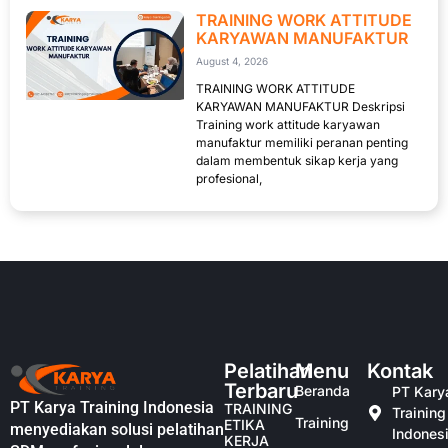
TRAINING WORK ATTITUDE
KARYAWAN MANUFAKTUR
August 4, 2026
TRAINING WORK ATTITUDE
KARYAWAN MANUFAKTUR Deskripsi
Training work attitude karyawan
manufaktur memiliki peranan penting
dalam membentuk sikap kerja yang
profesional,
Pelatihan
Menu
Kontak
Terbaru
Beranda
PT Kary
PT Karya Training Indonesia
TRAINING
Training
Training
ETIKA
menyediakan solusi pelatihan
Indones
KERJA