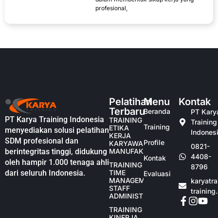
profesional,
Pelatihan
Menu
Kontak
Terbaru
Beranda
PT Kary
PT Karya Training Indonesia
TRAINING
Training
Training
ETIKA
menyediakan solusi pelatihan
Indones
KERJA
SDM profesional dan
Profile
KARYAWAN
0821-
berintegritas tinggi, didukung
MANUFAKTUR
4408-
Kontak
oleh hampir 1.000 tenaga ahli
TRAINING
8796
dari seluruh Indonesia.
TIME
Evaluasi
MANAGEMENT
karyatr
STAFF
training
ADMINISTRASI
TRAINING
KINERJA