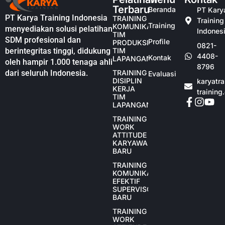
Terbaru
Beranda
PT Kary
PT Karya Training Indonesia
TRAINING
Training
Training
KOMUNIKASI
menyediakan solusi pelatihan
Indones
TIM
SDM profesional dan
Profile
PRODUKSI
0821-
berintegritas tinggi, didukung
TIM
4408-
Kontak
LAPANGAN
oleh hampir 1.000 tenaga ahli
8796
dari seluruh Indonesia.
TRAINING
Evaluasi
DISIPLIN
karyatr
KERJA
training
TIM
LAPANGAN
TRAINING
WORK
ATTITUDE
KARYAWAN
BARU
TRAINING
KOMUNIKASI
EFEKTIF
SUPERVISOR
BARU
TRAINING
WORK