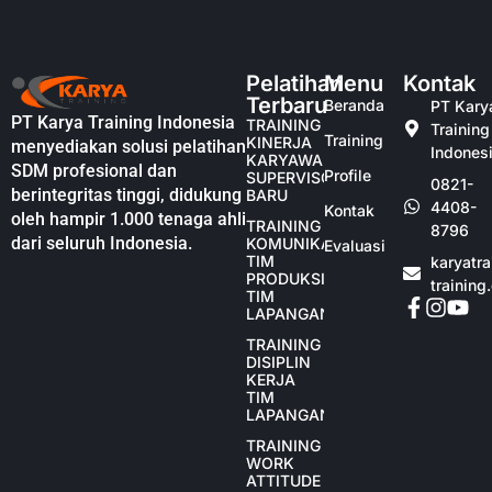
Pelatihan
Menu
Kontak
Terbaru
Beranda
PT Kary
PT Karya Training Indonesia
TRAINING
Training
Training
KINERJA
menyediakan solusi pelatihan
Indones
KARYAWAN
SDM profesional dan
Profile
SUPERVISOR
0821-
berintegritas tinggi, didukung
BARU
4408-
Kontak
oleh hampir 1.000 tenaga ahli
TRAINING
8796
dari seluruh Indonesia.
KOMUNIKASI
Evaluasi
TIM
karyatr
PRODUKSI
training
TIM
LAPANGAN
TRAINING
DISIPLIN
KERJA
TIM
LAPANGAN
TRAINING
WORK
ATTITUDE