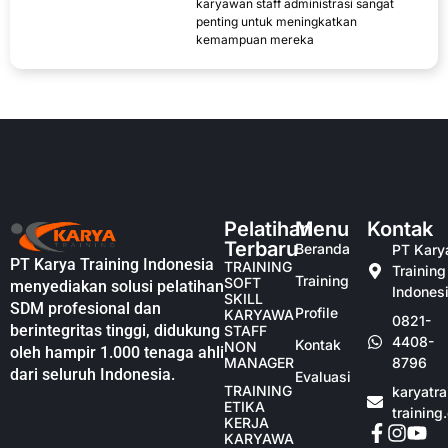
karyawan staff administrasi sangat
penting untuk meningkatkan
kemampuan mereka
Pelatihan
Menu
Kontak
Terbaru
Beranda
PT Kary
PT Karya Training Indonesia
TRAINING
Training
Training
SOFT
menyediakan solusi pelatihan
Indones
SKILL
SDM profesional dan
Profile
KARYAWAN
0821-
berintegritas tinggi, didukung
STAFF
4408-
Kontak
NON
oleh hampir 1.000 tenaga ahli
MANAGER
8796
dari seluruh Indonesia.
Evaluasi
TRAINING
karyatr
ETIKA
training
KERJA
KARYAWAN