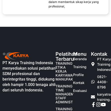
dalam membentuk sikap kerja yang
profesional,
Pelatihan
Menu
Kontak
Terbaru
Beranda
PT Kary
PT Karya Training Indonesia
TRAINING
Training
Training
ETIKA
menyediakan solusi pelatihan
Indones
KERJA
SDM profesional dan
Profile
KARYAWAN
0821-
berintegritas tinggi, didukung
MANUFAKTUR
4408-
Kontak
oleh hampir 1.000 tenaga ahli
TRAINING
8796
dari seluruh Indonesia.
TIME
Evaluasi
MANAGEMENT
karyatr
STAFF
training
ADMINISTRASI
TRAINING