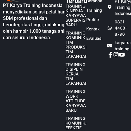
Terbaru
Beranda
PT Kary
PT Karya Training Indonesia
TRAINING
Training
Training
KINERJA
menyediakan solusi pelatihan
Indones
KARYAWAN
SDM profesional dan
Profile
SUPERVISOR
0821-
berintegritas tinggi, didukung
BARU
4408-
Kontak
oleh hampir 1.000 tenaga ahli
TRAINING
8796
dari seluruh Indonesia.
KOMUNIKASI
Evaluasi
TIM
karyatr
PRODUKSI
training
TIM
LAPANGAN
TRAINING
DISIPLIN
KERJA
TIM
LAPANGAN
TRAINING
WORK
ATTITUDE
KARYAWAN
BARU
TRAINING
KOMUNIKASI
EFEKTIF