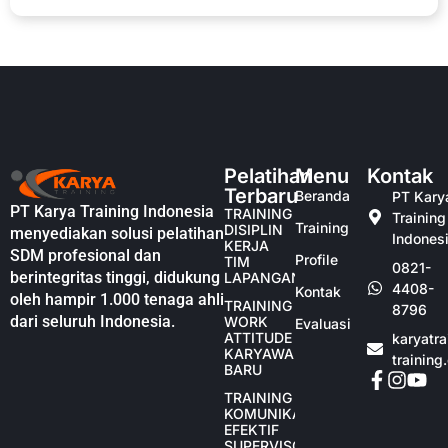
Pelatihan
Menu
Kontak
Terbaru
Beranda
PT Kary
PT Karya Training Indonesia
TRAINING
Training
Training
DISIPLIN
menyediakan solusi pelatihan
Indones
KERJA
SDM profesional dan
Profile
TIM
0821-
berintegritas tinggi, didukung
LAPANGAN
4408-
Kontak
oleh hampir 1.000 tenaga ahli
TRAINING
8796
dari seluruh Indonesia.
WORK
Evaluasi
ATTITUDE
karyatr
KARYAWAN
training
BARU
TRAINING
KOMUNIKASI
EFEKTIF
SUPERVISOR