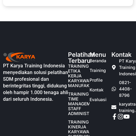
Pelatihan
Menu
Kontak
Terbaru
Beranda
PT Kary
PT Karya Training Indonesia
TRAINING
Training
Training
ETIKA
menyediakan solusi pelatihan
Indones
KERJA
SDM profesional dan
Profile
KARYAWAN
0821-
berintegritas tinggi, didukung
MANUFAKTUR
4408-
Kontak
oleh hampir 1.000 tenaga ahli
TRAINING
8796
dari seluruh Indonesia.
TIME
Evaluasi
MANAGEMENT
karyatr
STAFF
training
ADMINISTRASI
TRAINING
KINERJA
KARYAWAN