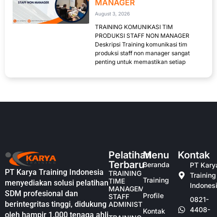
MANAGER
August 3, 2026
TRAINING KOMUNIKASI TIM
PRODUKSI STAFF NON MANAGER
Deskripsi Training komunikasi tim
produksi staff non manager sangat
penting untuk memastikan setiap
Pelatihan
Menu
Kontak
Terbaru
Beranda
PT Kary
PT Karya Training Indonesia
TRAINING
Training
Training
TIME
menyediakan solusi pelatihan
Indones
MANAGEMENT
SDM profesional dan
Profile
STAFF
0821-
berintegritas tinggi, didukung
ADMINISTRASI
4408-
Kontak
oleh hampir 1.000 tenaga ahli