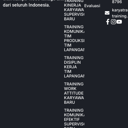
TRAINING
8796
dari seluruh Indonesia.
KINERJA
Evaluasi
KARYAWAN
karyatr
SUPERVISOR
training
BARU
TRAINING
KOMUNIKASI
TIM
PRODUKSI
TIM
LAPANGAN
TRAINING
DISIPLIN
KERJA
TIM
LAPANGAN
TRAINING
WORK
ATTITUDE
KARYAWAN
BARU
TRAINING
KOMUNIKASI
EFEKTIF
SUPERVISOR