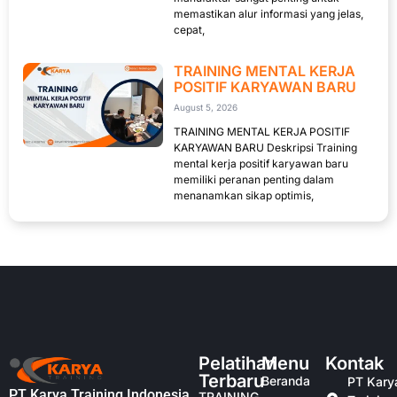
memastikan alur informasi yang jelas,
cepat,
TRAINING MENTAL KERJA
POSITIF KARYAWAN BARU
August 5, 2026
TRAINING MENTAL KERJA POSITIF
KARYAWAN BARU Deskripsi Training
mental kerja positif karyawan baru
memiliki peranan penting dalam
menanamkan sikap optimis,
Pelatihan
Menu
Kontak
Terbaru
Beranda
PT Kary
PT Karya Training Indonesia
TRAINING