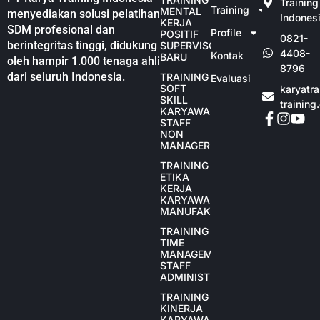
Training
Training
MENTAL
menyediakan solusi pelatihan
Indones
KERJA
SDM profesional dan
Profile
POSITIF
0821-
berintegritas tinggi, didukung
SUPERVISOR
4408-
Kontak
BARU
oleh hampir 1.000 tenaga ahli
8796
dari seluruh Indonesia.
TRAINING
Evaluasi
SOFT
karyatr
SKILL
training
KARYAWAN
STAFF
NON
MANAGER
TRAINING
ETIKA
KERJA
KARYAWAN
MANUFAKTUR
TRAINING
TIME
MANAGEMENT
STAFF
ADMINISTRASI
TRAINING
KINERJA
KARYAWAN