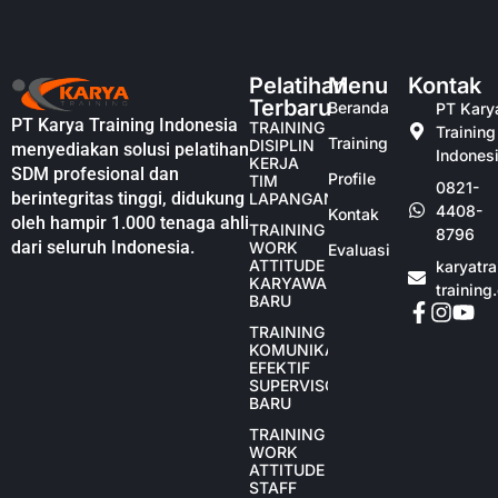
Pelatihan
Menu
Kontak
Terbaru
Beranda
PT Kary
PT Karya Training Indonesia
TRAINING
Training
Training
DISIPLIN
menyediakan solusi pelatihan
Indones
KERJA
SDM profesional dan
Profile
TIM
0821-
berintegritas tinggi, didukung
LAPANGAN
4408-
Kontak
oleh hampir 1.000 tenaga ahli
TRAINING
8796
dari seluruh Indonesia.
WORK
Evaluasi
ATTITUDE
karyatr
KARYAWAN
training
BARU
TRAINING
KOMUNIKASI
EFEKTIF
SUPERVISOR
BARU
TRAINING
WORK
ATTITUDE
STAFF