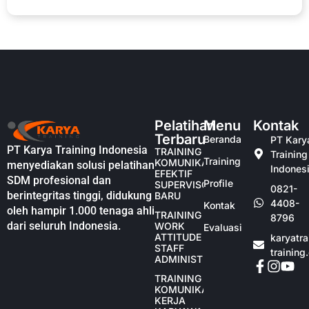
Pelatihan
Menu
Kontak
Terbaru
Beranda
PT Kary
PT Karya Training Indonesia
TRAINING
Training
Training
KOMUNIKASI
menyediakan solusi pelatihan
Indones
EFEKTIF
SDM profesional dan
Profile
SUPERVISOR
0821-
berintegritas tinggi, didukung
BARU
4408-
Kontak
oleh hampir 1.000 tenaga ahli
TRAINING
8796
dari seluruh Indonesia.
WORK
Evaluasi
ATTITUDE
karyatr
STAFF
training
ADMINISTRASI
TRAINING
KOMUNIKASI
KERJA