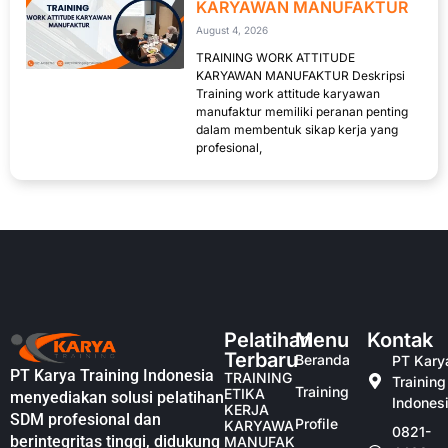
KARYAWAN MANUFAKTUR
August 4, 2026
TRAINING WORK ATTITUDE
KARYAWAN MANUFAKTUR Deskripsi
Training work attitude karyawan
manufaktur memiliki peranan penting
dalam membentuk sikap kerja yang
profesional,
Pelatihan
Menu
Kontak
Terbaru
Beranda
PT Kary
PT Karya Training Indonesia
TRAINING
Training
Training
ETIKA
menyediakan solusi pelatihan
Indones
KERJA
SDM profesional dan
Profile
KARYAWAN
0821-
berintegritas tinggi, didukung
MANUFAKTUR