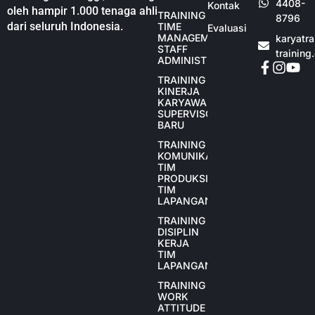
4408-
Kontak
oleh hampir 1.000 tenaga ahli
TRAINING
8796
dari seluruh Indonesia.
TIME
Evaluasi
MANAGEMENT
karyatr
STAFF
training
ADMINISTRASI
TRAINING
KINERJA
KARYAWAN
SUPERVISOR
BARU
TRAINING
KOMUNIKASI
TIM
PRODUKSI
TIM
LAPANGAN
TRAINING
DISIPLIN
KERJA
TIM
LAPANGAN
TRAINING
WORK
ATTITUDE