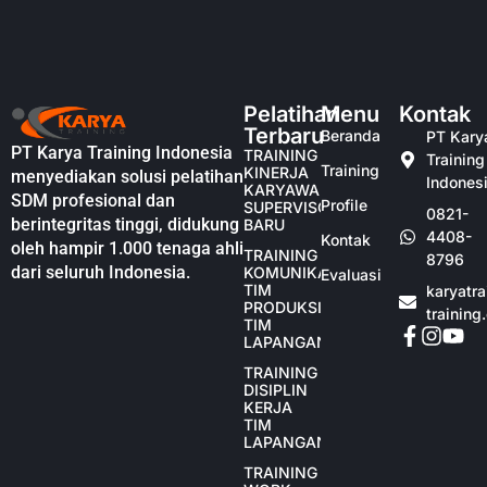
Pelatihan
Menu
Kontak
Terbaru
Beranda
PT Kary
PT Karya Training Indonesia
TRAINING
Training
Training
KINERJA
menyediakan solusi pelatihan
Indones
KARYAWAN
SDM profesional dan
Profile
SUPERVISOR
0821-
berintegritas tinggi, didukung
BARU
4408-
Kontak
oleh hampir 1.000 tenaga ahli
TRAINING
8796
dari seluruh Indonesia.
KOMUNIKASI
Evaluasi
TIM
karyatr
PRODUKSI
training
TIM
LAPANGAN
TRAINING
DISIPLIN
KERJA
TIM
LAPANGAN
TRAINING