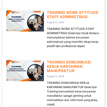
TRAINING WORK ATTITUDE
STAFF ADMINISTRASI
August 6, 2026
TRAINING WORK ATTITUDE STAFF
ADMINISTRASI Deskripsi Studi terbaru
menunjukkan bahwa karyawan
administrasi yang memiliki sikap kerja
positif dan profesional dapat
TRAINING KOMUNIKASI
KERJA KARYAWAN
MANUFAKTUR
August 5, 2026
TRAINING KOMUNIKASI KERJA
KARYAWAN MANUFAKTUR Deskripsi
Training komunikasi kerja karyawan
manufaktur sangat penting untuk
memastikan alur informasi yang jelas,
cepat,