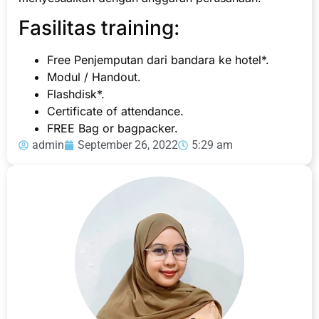
Fasilitas training:
Free Penjemputan dari bandara ke hotel*.
Modul / Handout.
Flashdisk*.
Certificate of attendance.
FREE Bag or bagpacker.
admin
September 26, 2022
5:29 am