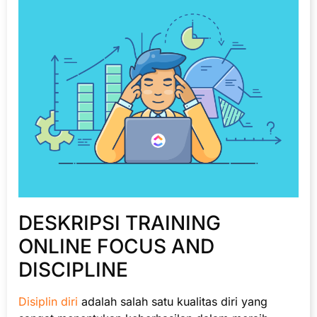
DESKRIPSI TRAINING
ONLINE FOCUS AND
DISCIPLINE
Disiplin diri
adalah salah satu kualitas diri yang