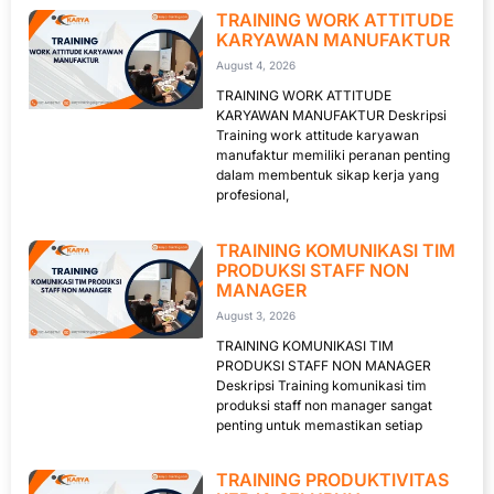
TRAINING WORK ATTITUDE
KARYAWAN MANUFAKTUR
August 4, 2026
TRAINING WORK ATTITUDE
KARYAWAN MANUFAKTUR Deskripsi
Training work attitude karyawan
manufaktur memiliki peranan penting
dalam membentuk sikap kerja yang
profesional,
TRAINING KOMUNIKASI TIM
PRODUKSI STAFF NON
MANAGER
August 3, 2026
TRAINING KOMUNIKASI TIM
PRODUKSI STAFF NON MANAGER
Deskripsi Training komunikasi tim
produksi staff non manager sangat
penting untuk memastikan setiap
TRAINING PRODUKTIVITAS