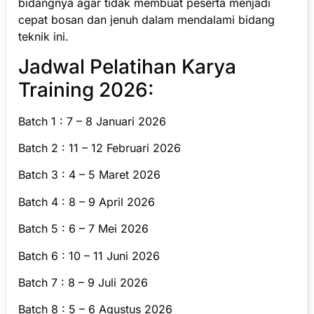
bidangnya agar tidak membuat peserta menjadi
cepat bosan dan jenuh dalam mendalami bidang
teknik ini.
Jadwal Pelatihan Karya
Training 2026:
Batch 1 : 7 – 8 Januari 2026
Batch 2 : 11 – 12 Februari 2026
Batch 3 : 4 – 5 Maret 2026
Batch 4 : 8 – 9 April 2026
Batch 5 : 6 – 7 Mei 2026
Batch 6 : 10 – 11 Juni 2026
Batch 7 : 8 – 9 Juli 2026
Batch 8 : 5 – 6 Agustus 2026