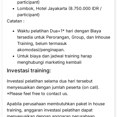
participant)
Lombok, Hotel Jayakarta (8.750.000 IDR /
participant)
Catatan :
Waktu pelatihan Dua+1* hari dengan Biaya
tersedia untuk Perorangan, Group, dan Inhouse
Training, belum termasuk
akomodasi/penginapan.
Untuk biaya dan jadwal training harap
menghubungi marketing kembali
Investasi training:
Investasi pelatihan selama dua hari tersebut
menyesuaikan dengan jumlah peserta (on call).
*Please feel free to contact us.
Apabila perusahaan membutuhkan paket in house
training, anggaran investasi pelatihan dapat
menyesuaikan dengan anggaran perusahaan.