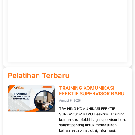
Pelatihan Terbaru
TRAINING KOMUNIKASI
EFEKTIF SUPERVISOR BARU
August 6, 2026
TRAINING KOMUNIKASI EFEKTIF
SUPERVISOR BARU Deskripsi Training
komunikasi efektif bagi supervisor baru
sangat penting untuk memastikan
bahwa setiap instruksi, informasi,