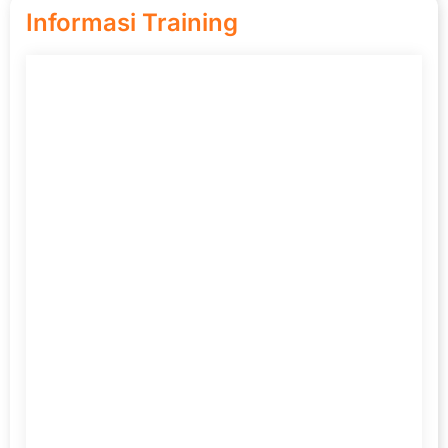
Informasi Training