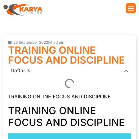
26 September 2022
admin
TRAINING ONLINE
FOCUS AND DISCIPLINE
Daftar Isi
TRAINING ONLINE FOCUS AND DISCIPLINE
TRAINING ONLINE
FOCUS AND DISCIPLINE