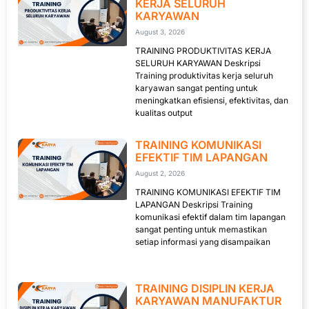
KERJA SELURUH
KARYAWAN
August 3, 2026
TRAINING PRODUKTIVITAS KERJA
SELURUH KARYAWAN Deskripsi
Training produktivitas kerja seluruh
karyawan sangat penting untuk
meningkatkan efisiensi, efektivitas, dan
kualitas output
TRAINING KOMUNIKASI
EFEKTIF TIM LAPANGAN
August 2, 2026
TRAINING KOMUNIKASI EFEKTIF TIM
LAPANGAN Deskripsi Training
komunikasi efektif dalam tim lapangan
sangat penting untuk memastikan
setiap informasi yang disampaikan
TRAINING DISIPLIN KERJA
KARYAWAN MANUFAKTUR