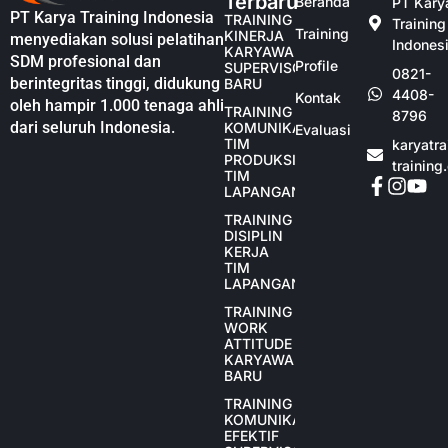
Terbaru
Beranda
PT Kary
PT Karya Training Indonesia
TRAINING
Training
Training
KINERJA
menyediakan solusi pelatihan
Indones
KARYAWAN
SDM profesional dan
Profile
SUPERVISOR
0821-
berintegritas tinggi, didukung
BARU
4408-
Kontak
oleh hampir 1.000 tenaga ahli
TRAINING
8796
dari seluruh Indonesia.
KOMUNIKASI
Evaluasi
TIM
karyatr
PRODUKSI
training
TIM
LAPANGAN
TRAINING
DISIPLIN
KERJA
TIM
LAPANGAN
TRAINING
WORK
ATTITUDE
KARYAWAN
BARU
TRAINING
KOMUNIKASI
EFEKTIF