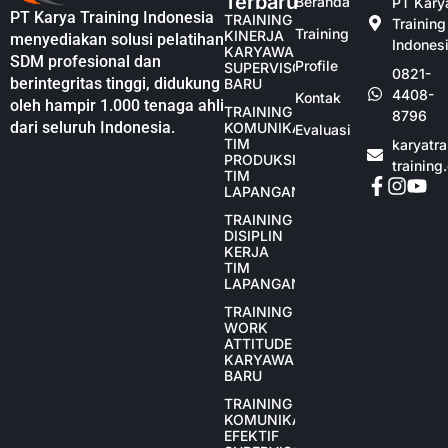
Terbaru
Beranda
PT Kary
PT Karya Training Indonesia
TRAINING
Training
Training
KINERJA
menyediakan solusi pelatihan
Indones
KARYAWAN
SDM profesional dan
Profile
SUPERVISOR
0821-
berintegritas tinggi, didukung
BARU
4408-
Kontak
oleh hampir 1.000 tenaga ahli
TRAINING
8796
dari seluruh Indonesia.
KOMUNIKASI
Evaluasi
TIM
karyatr
PRODUKSI
training
TIM
LAPANGAN
TRAINING
DISIPLIN
KERJA
TIM
LAPANGAN
TRAINING
WORK
ATTITUDE
KARYAWAN
BARU
TRAINING
KOMUNIKASI
EFEKTIF