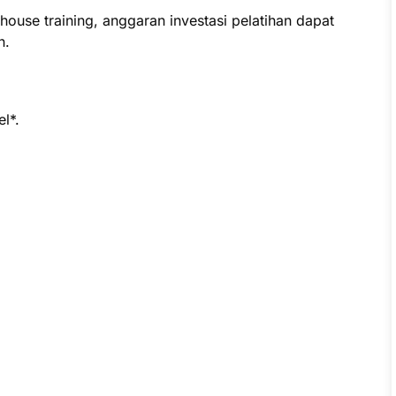
ouse training, anggaran investasi pelatihan dapat
n.
l*.