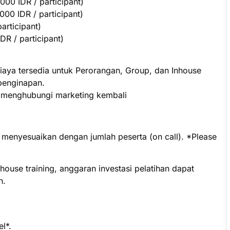
000 IDR / participant)
00 IDR / participant)
participant)
R / participant)
iaya tersedia untuk Perorangan, Group, dan Inhouse
penginapan.
p menghubungi marketing kembali
t menyesuaikan dengan jumlah peserta (on call). *Please
ouse training, anggaran investasi pelatihan dapat
n.
l*.