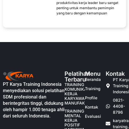
produktivitas kerja leader baru sangat
penting untuk membantu pemimpin
yang baru dengan kemampuan
Pelatihan
Menu
Kontak
Terbaru
Beranda
PT Kary
PT Karya Training Indonesia
TRAINING
Training
Training
KOMUNIKASI
menyediakan solusi pelatihan
Indones
KERJA
SDM profesional dan
Profile
KARYAWAN
0821-
berintegritas tinggi, didukung
MANUFAKTUR
4408-
Kontak
oleh hampir 1.000 tenaga ahli
TRAINING
8796
dari seluruh Indonesia.
MENTAL
Evaluasi
KERJA
karyatr
POSITIF
training