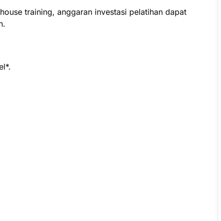
ouse training, anggaran investasi pelatihan dapat
n.
l*.