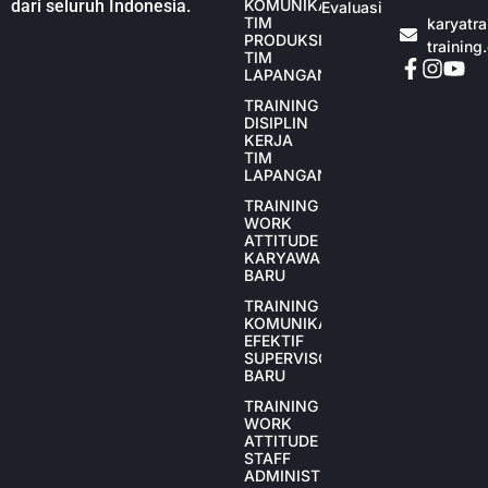
dari seluruh Indonesia.
KOMUNIKASI
Evaluasi
TIM
karyatr
PRODUKSI
training
TIM
LAPANGAN
TRAINING
DISIPLIN
KERJA
TIM
LAPANGAN
TRAINING
WORK
ATTITUDE
KARYAWAN
BARU
TRAINING
KOMUNIKASI
EFEKTIF
SUPERVISOR
BARU
TRAINING
WORK
ATTITUDE
STAFF
ADMINISTRASI