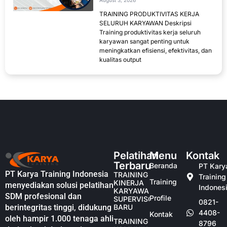
August 3, 2026
TRAINING PRODUKTIVITAS KERJA
SELURUH KARYAWAN Deskripsi
Training produktivitas kerja seluruh
karyawan sangat penting untuk
meningkatkan efisiensi, efektivitas, dan
kualitas output
Pelatihan
Menu
Kontak
Terbaru
Beranda
PT Kary
PT Karya Training Indonesia
TRAINING
Training
Training
KINERJA
menyediakan solusi pelatihan
Indones
KARYAWAN
SDM profesional dan
Profile
SUPERVISOR
0821-
berintegritas tinggi, didukung
BARU
4408-
Kontak
oleh hampir 1.000 tenaga ahli
TRAINING
8796