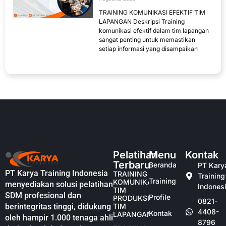
TRAINING KOMUNIKASI EFEKTIF TIM
LAPANGAN Deskripsi Training
komunikasi efektif dalam tim lapangan
sangat penting untuk memastikan
setiap informasi yang disampaikan
Pelatihan
Menu
Kontak
Terbaru
Beranda
PT Kary
PT Karya Training Indonesia
TRAINING
Training
Training
KOMUNIKASI
menyediakan solusi pelatihan
Indones
TIM
SDM profesional dan
Profile
PRODUKSI
0821-
berintegritas tinggi, didukung
TIM
4408-
Kontak
LAPANGAN
oleh hampir 1.000 tenaga ahli
8796