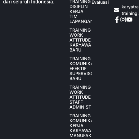
dari seluruh Indonesia.
TRAINING
Evaluasi
DISIPLIN
karyatr
KERJA
training
TIM
LAPANGAN
TRAINING
WORK
ATTITUDE
KARYAWAN
BARU
TRAINING
KOMUNIKASI
EFEKTIF
SUPERVISOR
BARU
TRAINING
WORK
ATTITUDE
STAFF
ADMINISTRASI
TRAINING
KOMUNIKASI
KERJA
KARYAWAN
MANUFAKTUR