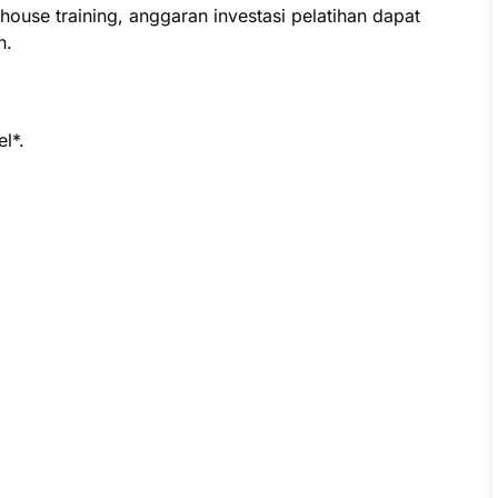
ouse training, anggaran investasi pelatihan dapat
n.
l*.