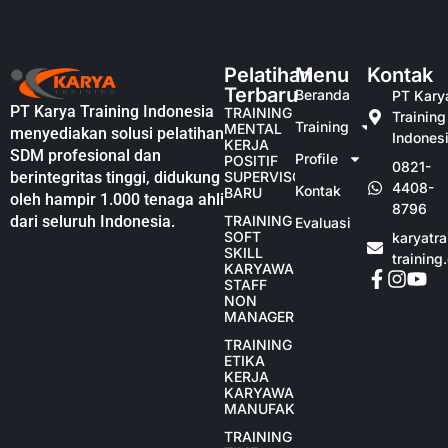
Pelatihan
Menu
Kontak
Terbaru
Beranda
PT Kary
PT Karya Training Indonesia
TRAINING
Training
Training
MENTAL
menyediakan solusi pelatihan
Indones
KERJA
SDM profesional dan
Profile
POSITIF
0821-
berintegritas tinggi, didukung
SUPERVISOR
4408-
Kontak
BARU
oleh hampir 1.000 tenaga ahli
8796
dari seluruh Indonesia.
TRAINING
Evaluasi
SOFT
karyatr
SKILL
training
KARYAWAN
STAFF
NON
MANAGER
TRAINING
ETIKA
KERJA
KARYAWAN
MANUFAKTUR
TRAINING