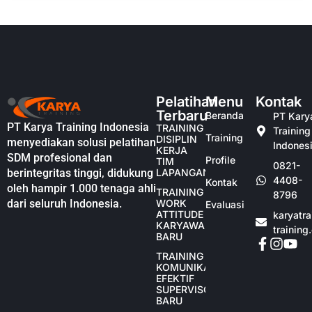
Pelatihan
Menu
Kontak
Terbaru
Beranda
PT Kary
PT Karya Training Indonesia
TRAINING
Training
Training
DISIPLIN
menyediakan solusi pelatihan
Indones
KERJA
SDM profesional dan
Profile
TIM
0821-
berintegritas tinggi, didukung
LAPANGAN
4408-
Kontak
oleh hampir 1.000 tenaga ahli
TRAINING
8796
dari seluruh Indonesia.
WORK
Evaluasi
ATTITUDE
karyatr
KARYAWAN
training
BARU
TRAINING
KOMUNIKASI
EFEKTIF
SUPERVISOR
BARU