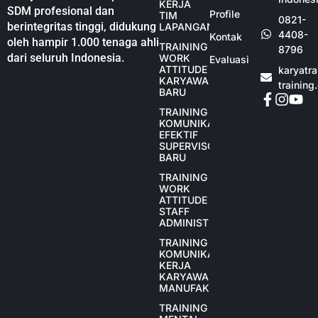
KERJA
SDM profesional dan
Profile
TIM
0821-
berintegritas tinggi, didukung
LAPANGAN
4408-
Kontak
oleh hampir 1.000 tenaga ahli
TRAINING
8796
dari seluruh Indonesia.
WORK
Evaluasi
ATTITUDE
karyatr
KARYAWAN
training
BARU
TRAINING
KOMUNIKASI
EFEKTIF
SUPERVISOR
BARU
TRAINING
WORK
ATTITUDE
STAFF
ADMINISTRASI
TRAINING
KOMUNIKASI
KERJA
KARYAWAN
MANUFAKTUR
TRAINING