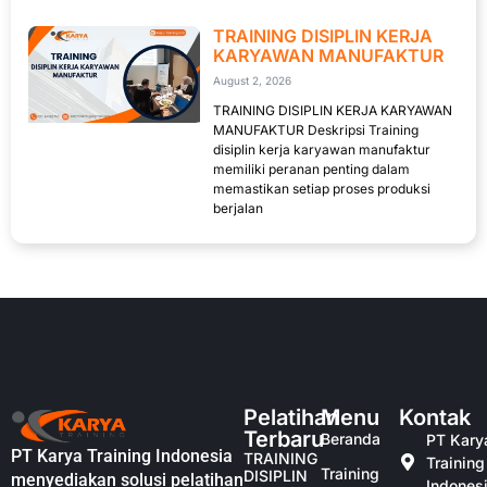
TRAINING DISIPLIN KERJA
KARYAWAN MANUFAKTUR
August 2, 2026
TRAINING DISIPLIN KERJA KARYAWAN
MANUFAKTUR Deskripsi Training
disiplin kerja karyawan manufaktur
memiliki peranan penting dalam
memastikan setiap proses produksi
berjalan
Pelatihan
Menu
Kontak
Terbaru
Beranda
PT Kary
PT Karya Training Indonesia
TRAINING
Training
Training
DISIPLIN
menyediakan solusi pelatihan
Indones