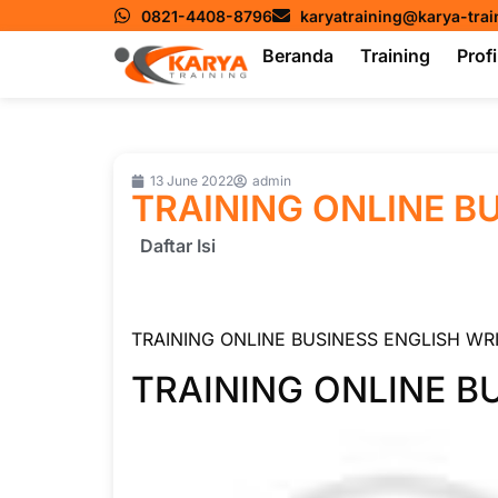
0821-4408-8796
karyatraining@karya-tra
Beranda
Training
Profi
13 June 2022
admin
TRAINING ONLINE B
Daftar Isi
TRAINING ONLINE BUSINESS ENGLISH WR
TRAINING ONLINE B