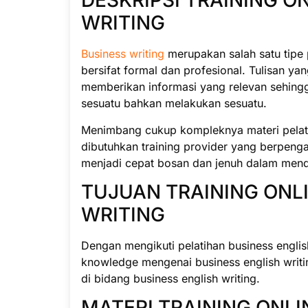
DESKRIPSI TRAINING O
WRITING
Business writing
merupakan salah satu tipe 
bersifat formal dan profesional. Tulisan ya
memberikan informasi yang relevan sehin
sesuatu bahkan melakukan sesuatu.
Menimbang cukup kompleknya materi pelatiha
dibutuhkan training provider yang berpeng
menjadi cepat bosan dan jenuh dalam menda
TUJUAN TRAINING ONL
WRITING
Dengan mengikuti pelatihan business englis
knowledge mengenai business english writi
di bidang business english writing.
MATERI TRAINING ONLI