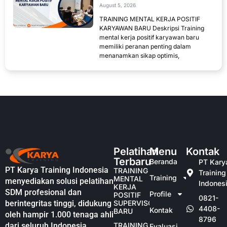
August 5, 2026
TRAINING MENTAL KERJA POSITIF
KARYAWAN BARU Deskripsi Training
mental kerja positif karyawan baru
memiliki peranan penting dalam
menanamkan sikap optimis,
Pelatihan
Menu
Kontak
Terbaru
Beranda
PT Kary
PT Karya Training Indonesia
TRAINING
Training
Training
MENTAL
menyediakan solusi pelatihan
Indones
KERJA
SDM profesional dan
Profile
POSITIF
0821-
berintegritas tinggi, didukung
SUPERVISOR
4408-
Kontak
BARU
oleh hampir 1.000 tenaga ahli
8796
dari seluruh Indonesia.
TRAINING
Evaluasi