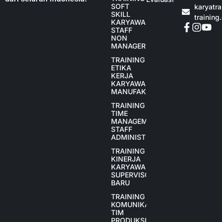
SOFT
karyatr
SKILL
training
KARYAWAN
STAFF
NON
MANAGER
TRAINING
ETIKA
KERJA
KARYAWAN
MANUFAKTUR
TRAINING
TIME
MANAGEMENT
STAFF
ADMINISTRASI
TRAINING
KINERJA
KARYAWAN
SUPERVISOR
BARU
TRAINING
KOMUNIKASI
TIM
PRODUKSI