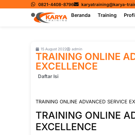
0821-4408-8796
karyatraining@karya-tra
Beranda
Training
Profi
15 August 2022
admin
TRAINING ONLINE A
EXCELLENCE
Daftar Isi
TRAINING ONLINE ADVANCED SERVICE E
TRAINING ONLINE A
EXCELLENCE