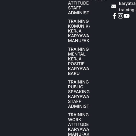
ATTITUDE
karyatr
STAFF
training
ADMINISTRASI
TRAINING
KOMUNIKASI
KERJA
KARYAWAN
MANUFAKTUR
TRAINING
MENTAL
KERJA
POSITIF
KARYAWAN
BARU
TRAINING
PUBLIC
SPEAKING
KARYAWAN
STAFF
ADMINISTRASI
TRAINING
WORK
ATTITUDE
KARYAWAN
MANUFAKTUR