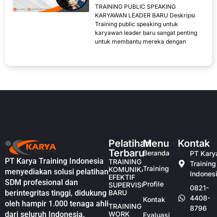
TRAINING PUBLIC SPEAKING
KARYAWAN LEADER BARU Deskripsi
Training public speaking untuk
karyawan leader baru sangat penting
untuk membantu mereka dengan
Pelatihan
Menu
Kontak
Terbaru
Beranda
PT Kary
PT Karya Training Indonesia
TRAINING
Training
Training
KOMUNIKASI
menyediakan solusi pelatihan
Indones
EFEKTIF
SDM profesional dan
Profile
SUPERVISOR
0821-
berintegritas tinggi, didukung
BARU
4408-
Kontak
oleh hampir 1.000 tenaga ahli
TRAINING
8796
dari seluruh Indonesia.
WORK
Evaluasi