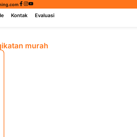
ining.com
le
Kontak
Evaluasi
gikatan murah