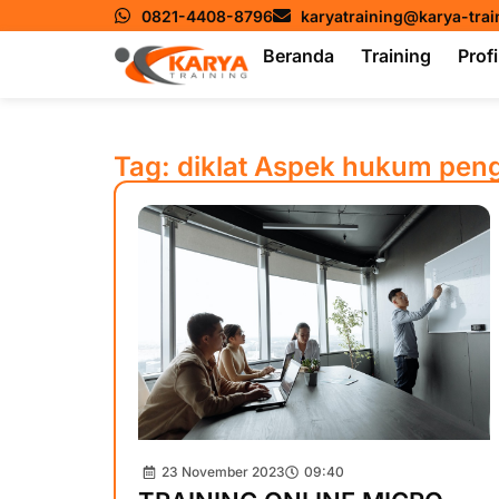
0821-4408-8796
karyatraining@karya-tra
Beranda
Training
Profi
Tag: diklat Aspek hukum pen
23 November 2023
09:40