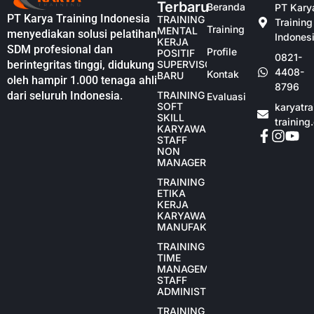
Terbaru
Beranda
PT Kary
PT Karya Training Indonesia
TRAINING
Training
Training
MENTAL
menyediakan solusi pelatihan
Indones
KERJA
SDM profesional dan
Profile
POSITIF
0821-
berintegritas tinggi, didukung
SUPERVISOR
4408-
Kontak
BARU
oleh hampir 1.000 tenaga ahli
8796
dari seluruh Indonesia.
TRAINING
Evaluasi
SOFT
karyatr
SKILL
training
KARYAWAN
STAFF
NON
MANAGER
TRAINING
ETIKA
KERJA
KARYAWAN
MANUFAKTUR
TRAINING
TIME
MANAGEMENT
STAFF
ADMINISTRASI
TRAINING