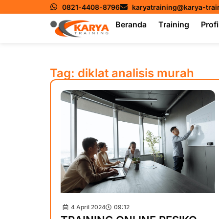
0821-4408-8796
karyatraining@karya-tra
Beranda
Training
Profi
Tag: diklat analisis murah
4 April 2024
09:12