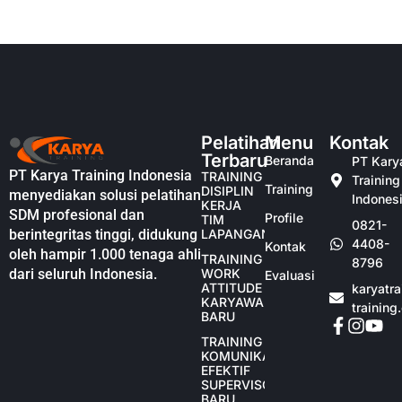
Pelatihan
Menu
Kontak
Terbaru
Beranda
PT Kary
PT Karya Training Indonesia
TRAINING
Training
Training
DISIPLIN
menyediakan solusi pelatihan
Indones
KERJA
SDM profesional dan
Profile
TIM
0821-
berintegritas tinggi, didukung
LAPANGAN
4408-
Kontak
oleh hampir 1.000 tenaga ahli
TRAINING
8796
dari seluruh Indonesia.
WORK
Evaluasi
ATTITUDE
karyatr
KARYAWAN
training
BARU
TRAINING
KOMUNIKASI
EFEKTIF
SUPERVISOR
BARU