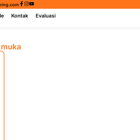
ining.com
le
Kontak
Evaluasi
p muka