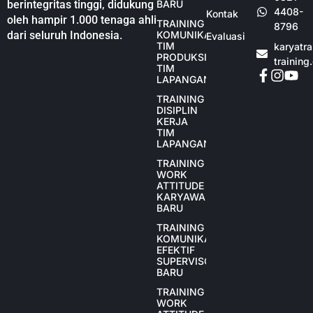
berintegritas tinggi, didukung
BARU
4408-
Kontak
oleh hampir 1.000 tenaga ahli
TRAINING
8796
dari seluruh Indonesia.
KOMUNIKASI
Evaluasi
TIM
karyatr
PRODUKSI
training
TIM
LAPANGAN
TRAINING
DISIPLIN
KERJA
TIM
LAPANGAN
TRAINING
WORK
ATTITUDE
KARYAWAN
BARU
TRAINING
KOMUNIKASI
EFEKTIF
SUPERVISOR
BARU
TRAINING
WORK