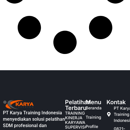
Pelatihan
Menu
Kontak
Terbaru
Beranda
PT Kary
PT Karya Training Indonesia
TRAINING
Training
Training
KINERJA
menyediakan solusi pelatihan
Indones
KARYAWAN
SDM profesional dan
Profile
SUPERVISOR
0821-